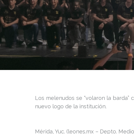
Los melenudos se “volaron la barda” c
nuevo logo de la institución.
Mérida, Yuc. (leones.mx – Depto. Medios