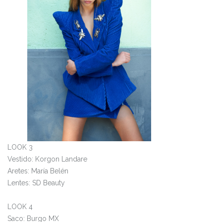
LOOK 3
Vestido: Korgon Landare
Aretes: María Belén
Lentes: SD Beauty
LOOK 4
Saco: Burgo MX