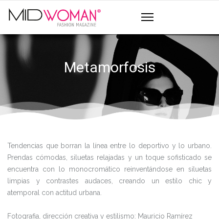
Metamorfosis
Tendencias que borran la línea entre lo deportivo y lo urbano.
Prendas cómodas, siluetas relajadas y un toque sofisticado se
encuentra con lo monocromático reinventándose en siluetas
limpias y contrastes audaces, creando un estilo chic y
atemporal con actitud urbana.
Fotografia, dirección creativa y estilismo: Mauricio Ramírez