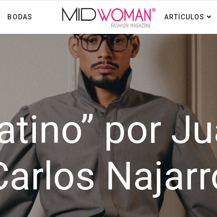
BODAS
ARTICULOS
atino” por J
Carlos Najarr