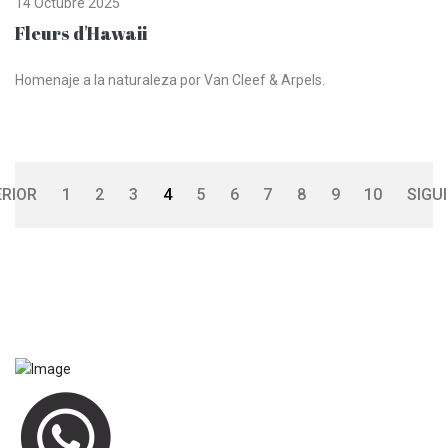
14 Octubre 2025
Fleurs d'Hawaii
Homenaje a la naturaleza por Van Cleef & Arpels.
RIOR
1
2
3
4
5
6
7
8
9
10
SIGU