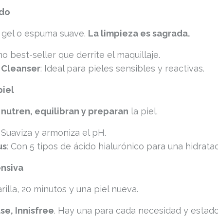
odo
n gel o espuma suave.
La limpieza es sagrada.
mo best-seller que derrite el maquillaje.
 Cleanser
: Ideal para pieles sensibles y reactivas.
piel
s
nutren, equilibran y preparan
la piel.
: Suaviza y armoniza el pH.
us
: Con 5 tipos de ácido hialurónico para una hidrata
ensiva
illa, 20 minutos y una piel nueva.
e, Innisfree
. Hay una para cada necesidad y estad