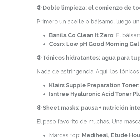
② Doble limpieza: el comienzo de t
Primero un aceite o bálsamo, luego u
Banila Co Clean It Zero
: El bálsa
Cosrx Low pH Good Morning Gel
③ Tónicos hidratantes: agua para tu 
Nada de astringencia. Aquí, los tónico
Klairs Supple Preparation Toner
Isntree Hyaluronic Acid Toner Pl
④ Sheet masks: pausa + nutrición int
El paso favorito de muchas. Una mascar
Marcas top:
Mediheal, Etude Hous