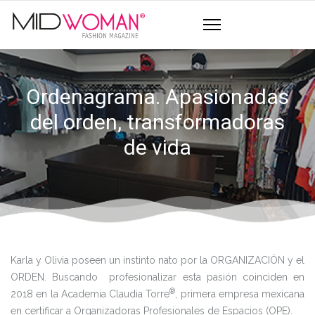
Ordenagrama. Apasionadas
del orden, transformadoras
de vida
Karla y Olivia poseen un instinto nato por la ORGANIZACIÓN y el
ORDEN. Buscando profesionalizar esta pasión coinciden en
®
2018 en la Academia Claudia Torre
, primera empresa mexicana
en certificar a Organizadoras Profesionales de Espacios (OPE).